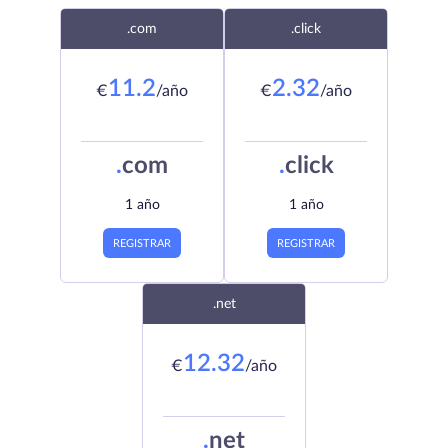
.com
.click
11.2
2.32
€
/año
€
/año
.
com
.
click
1 año
1 año
REGISTRAR
REGISTRAR
.net
12.32
€
/año
.
net