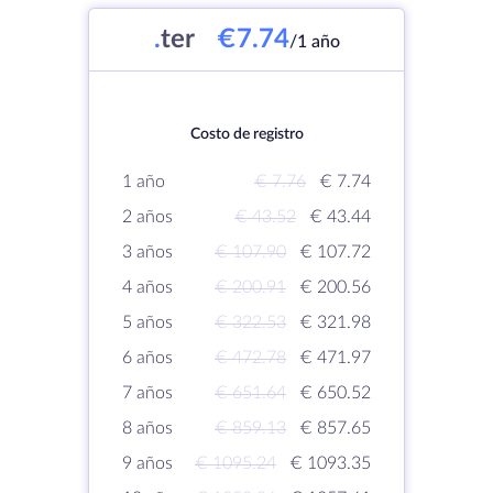
.
ter
€7.74
/1 año
Costo de registro
1 año
€ 7.76
€ 7.74
2 años
€ 43.52
€ 43.44
3 años
€ 107.90
€ 107.72
4 años
€ 200.91
€ 200.56
5 años
€ 322.53
€ 321.98
6 años
€ 472.78
€ 471.97
7 años
€ 651.64
€ 650.52
8 años
€ 859.13
€ 857.65
9 años
€ 1095.24
€ 1093.35