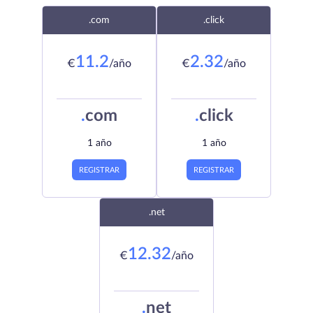
.com
.click
11.2
2.32
€
/año
€
/año
.
com
.
click
1 año
1 año
REGISTRAR
REGISTRAR
.net
12.32
€
/año
.
net