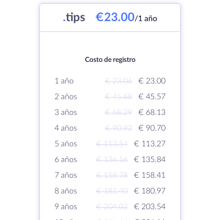
.
tips
€23.00
/1 año
Costo de registro
1 año
€ 23.06
€ 23.00
2 años
€ 45.68
€ 45.57
3 años
€ 68.29
€ 68.13
4 años
€ 90.92
€ 90.70
5 años
€ 113.54
€ 113.27
6 años
€ 136.16
€ 135.84
7 años
€ 158.78
€ 158.41
8 años
€ 181.40
€ 180.97
9 años
€ 204.02
€ 203.54