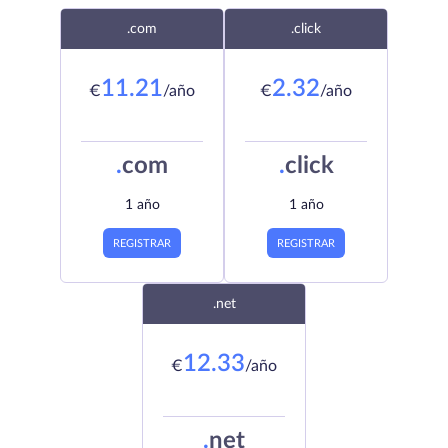
.com
.click
11.21
2.32
€
/año
€
/año
.
com
.
click
1 año
1 año
REGISTRAR
REGISTRAR
.net
12.33
€
/año
.
net