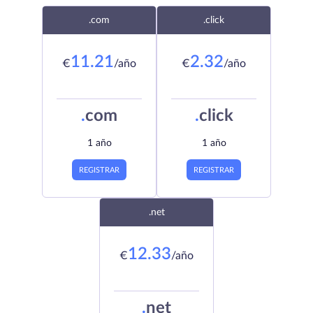
.com
.click
11.21
2.32
€
/año
€
/año
.
com
.
click
1 año
1 año
REGISTRAR
REGISTRAR
.net
12.33
€
/año
.
net