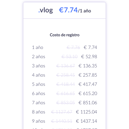
.
vlog
€7.74
/1 año
Costo de registro
1 año
€ 7.76
€ 7.74
2 años
€ 53.10
€ 52.98
3 años
€ 136.67
€ 136.35
4 años
€ 258.45
€ 257.85
5 años
€ 418.44
€ 417.47
6 años
€ 616.65
€ 615.20
7 años
€ 853.05
€ 851.06
8 años
€ 1127.67
€ 1125.04
9 años
€ 1440.51
€ 1437.14