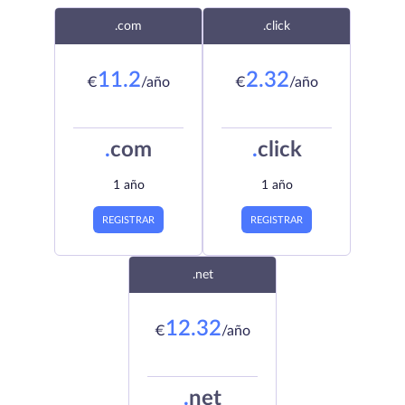
.com
.click
11.2
2.32
€
/año
€
/año
.
com
.
click
1 año
1 año
REGISTRAR
REGISTRAR
.net
12.32
€
/año
.
net