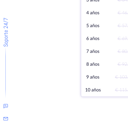
3 años
€ 34
4 años
€ 46
Soporte 24/7
5 años
€ 57
6 años
€ 69
7 años
€ 80
8 años
€ 92
9 años
€ 103
10 años
€ 115