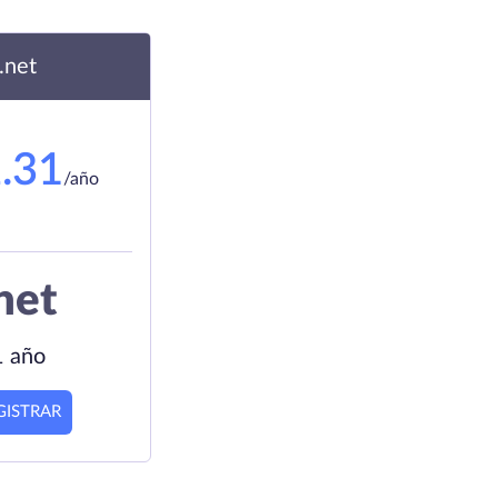
.net
.31
/año
net
1 año
GISTRAR