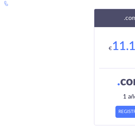
.co
11.
€
.
c
1 añ
REGIST