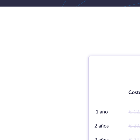
Cost
1 año
€ 12
2 años
€ 23