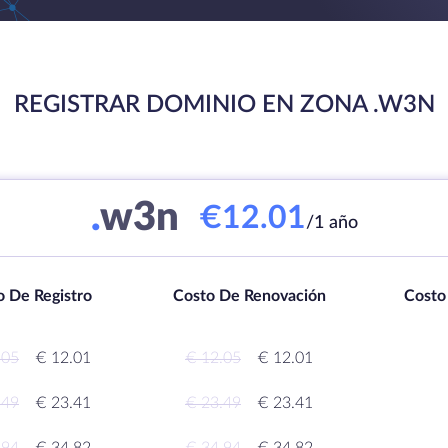
REGISTRAR DOMINIO EN ZONA .W3N
.
w3n
€12.01
/1 año
o De Registro
Costo De Renovación
Costo
.05
€ 12.01
€ 12.05
€ 12.01
.49
€ 23.41
€ 23.49
€ 23.41