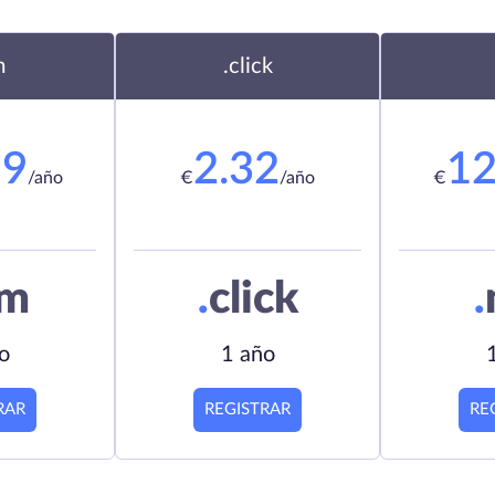
m
.click
19
2.32
12
/año
€
/año
€
om
.
click
.
o
1 año
RAR
REGISTRAR
RE