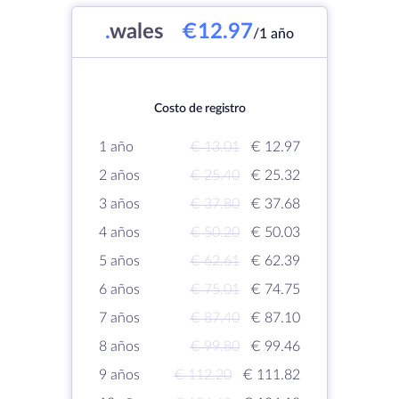
.
wales
€12.97
/1 año
Costo de registro
1 año
€ 13.01
€ 12.97
2 años
€ 25.40
€ 25.32
3 años
€ 37.80
€ 37.68
4 años
€ 50.20
€ 50.03
5 años
€ 62.61
€ 62.39
6 años
€ 75.01
€ 74.75
7 años
€ 87.40
€ 87.10
8 años
€ 99.80
€ 99.46
9 años
€ 112.20
€ 111.82