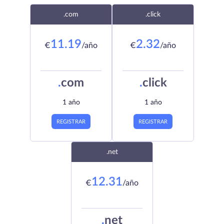
.com
.click
11.19
2.32
€
/año
€
/año
.
com
.
click
1 año
1 año
REGISTRAR
REGISTRAR
.net
12.31
€
/año
.
net