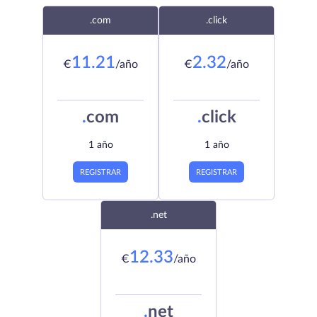
.com
.click
11.21
2.32
€
/año
€
/año
.
com
.
click
1 año
1 año
REGISTRAR
REGISTRAR
.net
12.33
€
/año
.
net