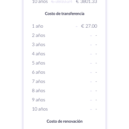
10 años
€ 3810.24
€ 3801.33
Costo de transferencia
1 año
-
€ 27.00
2 años
-
-
3 años
-
-
4 años
-
-
5 años
-
-
6 años
-
-
7 años
-
-
8 años
-
-
9 años
-
-
10 años
-
-
Costo de renovación