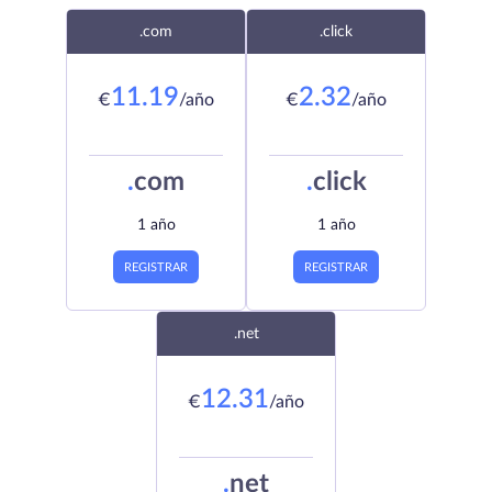
.com
.click
11.19
2.32
€
/año
€
/año
.
com
.
click
1 año
1 año
REGISTRAR
REGISTRAR
.net
12.31
€
/año
.
net