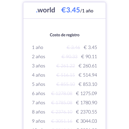
.
world
€3.45
/1 año
Costo de registro
1 año
€ 3.46
€ 3.45
2 años
€ 90.33
€ 90.11
3 años
€ 261.22
€ 260.61
4 años
€ 516.15
€ 514.94
5 años
€ 855.10
€ 853.10
6 años
€ 1278.08
€ 1275.09
7 años
€ 1785.08
€ 1780.90
8 años
€ 2376.10
€ 2370.55
9 años
€ 3051.16
€ 3044.03