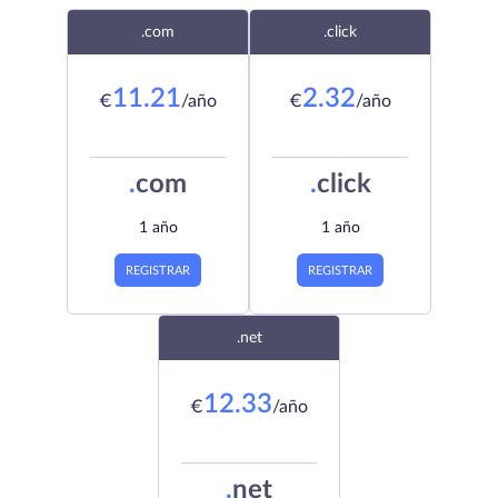
.com
.click
11.21
2.32
€
/año
€
/año
.
com
.
click
1 año
1 año
REGISTRAR
REGISTRAR
.net
12.33
€
/año
.
net