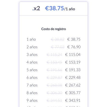
.
x2
€38.75
/1 año
Costo de registro
1 año
€ 38.82
€ 38.75
2 años
€ 77.03
€ 76.90
3 años
€ 115.24
€ 115.04
4 años
€ 153.45
€ 153.19
5 años
€ 191.66
€ 191.33
6 años
€ 229.87
€ 229.48
7 años
€ 268.08
€ 267.62
8 años
€ 306.30
€ 305.77
9 años
€ 344.51
€ 343.91