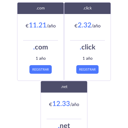
.com
.click
11.21
2.32
€
/año
€
/año
.
com
.
click
1 año
1 año
REGISTRAR
REGISTRAR
.net
12.33
€
/año
.
net