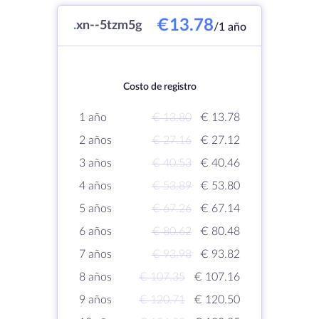
€13.78
.
xn--5tzm5g
/1 año
Costo de registro
1 año
€ 13.80
€ 13.78
2 años
€ 27.16
€ 27.12
3 años
€ 40.53
€ 40.46
4 años
€ 53.89
€ 53.80
5 años
€ 67.26
€ 67.14
6 años
€ 80.62
€ 80.48
7 años
€ 93.98
€ 93.82
8 años
€ 107.35
€ 107.16
9 años
€ 120.71
€ 120.50