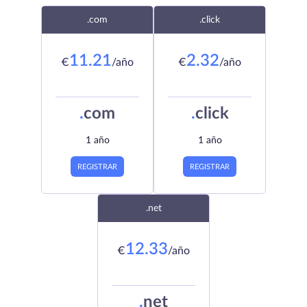
.com
.click
11.21
2.32
€
/año
€
/año
.
com
.
click
1 año
1 año
REGISTRAR
REGISTRAR
.net
12.33
€
/año
.
net