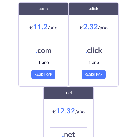
.com
.click
11.2
2.32
€
/año
€
/año
.
com
.
click
1 año
1 año
REGISTRAR
REGISTRAR
.net
12.32
€
/año
.
net