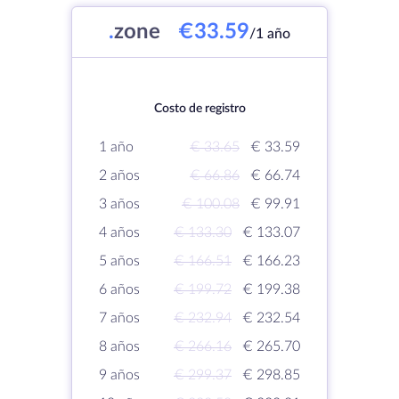
.
zone
€33.59
/1 año
Costo de registro
1 año
€ 33.65
€ 33.59
2 años
€ 66.86
€ 66.74
3 años
€ 100.08
€ 99.91
4 años
€ 133.30
€ 133.07
5 años
€ 166.51
€ 166.23
6 años
€ 199.72
€ 199.38
7 años
€ 232.94
€ 232.54
8 años
€ 266.16
€ 265.70
9 años
€ 299.37
€ 298.85