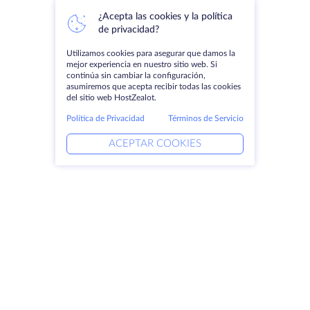
¿Acepta las cookies y la política
de privacidad?
Utilizamos cookies para asegurar que damos la
mejor experiencia en nuestro sitio web. Si
continúa sin cambiar la configuración,
asumiremos que acepta recibir todas las cookies
del sitio web HostZealot.
Política de Privacidad
Términos de Servicio
ACEPTAR COOKIES
Productos
Soluciones
Servidores dedicados
Servicios DevOps
VPS
Ayuda vinculada
Colocación
Keitaro VPS
Dominios
RDP