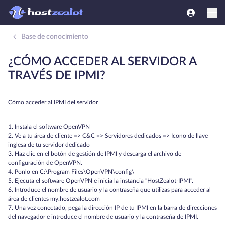
Base de conocimiento
¿CÓMO ACCEDER AL SERVIDOR A
TRAVÉS DE IPMI?
Cómo acceder al IPMI del servidor
1. Instala el software OpenVPN
2. Ve a tu área de cliente => С&C => Servidores dedicados => Icono de llave
inglesa de tu servidor dedicado
3. Haz clic en el botón de gestión de IPMI y descarga el archivo de
configuración de OpenVPN.
4. Ponlo en C:\Program Files\OpenVPN\config\
5. Ejecuta el software OpenVPN e inicia la instancia "HostZealot-IPMI".
6. Introduce el nombre de usuario y la contraseña que utilizas para acceder al
área de clientes my.hostzealot.com
7. Una vez conectado, pega la dirección IP de tu IPMI en la barra de direcciones
del navegador e introduce el nombre de usuario y la contraseña de IPMI.