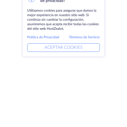
de privacidad?
Utilizamos cookies para asegurar que damos la
mejor experiencia en nuestro sitio web. Si
continúa sin cambiar la configuración,
asumiremos que acepta recibir todas las cookies
del sitio web HostZealot.
Política de Privacidad
Términos de Servicio
ACEPTAR COOKIES
Productos
Soluciones
Servidores dedicados
Servicios DevOps
VPS
Ayuda vinculada
Colocación
Keitaro VPS
Dominios
RDP
Espacio de almacenamiento
Certificados SSL