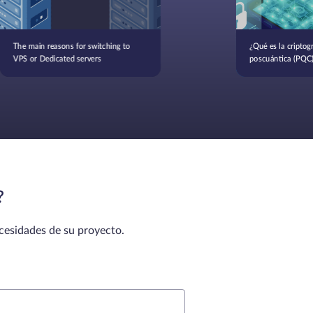
The main reasons for switching to
¿Qué es la criptogr
VPS or Dedicated servers
poscuántica (PQC)
?
ecesidades de su proyecto.