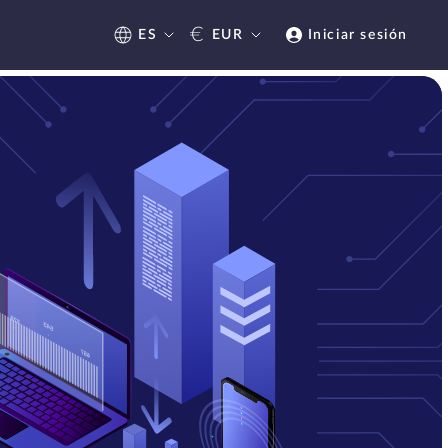
€
ES
EUR
Iniciar sesión