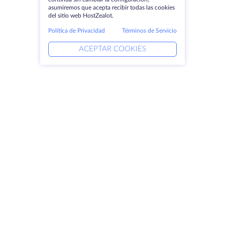
asumiremos que acepta recibir todas las cookies
del sitio web HostZealot.
Política de Privacidad
Términos de Servicio
ACEPTAR COOKIES
Productos
Soluciones
Servidores dedicados
Servicios DevOps
VPS
Ayuda vinculada
Colocación
Keitaro VPS
Dominios
RDP
Espacio de almacenamiento
Certificados SSL
Empresa
Aviso jurídico
Acerca de HostZealot
SLA
Contacto
Política de privacidad
Centros de datos
Declaración de confidencialidad