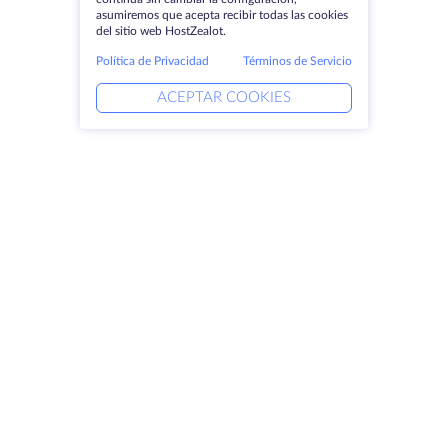
asumiremos que acepta recibir todas las cookies
del sitio web HostZealot.
Política de Privacidad
Términos de Servicio
ACEPTAR COOKIES
Productos
Soluciones
Servidores dedicados
Servicios DevOps
VPS
Ayuda vinculada
Colocación
Keitaro VPS
Dominios
RDP
Espacio de almacenamiento
Certificados SSL
Empresa
Aviso jurídico
Acerca de HostZealot
SLA
Contacto
Política de privacidad
Centros de datos
Declaración de confidencialidad