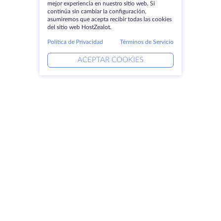
mejor experiencia en nuestro sitio web. Si
continúa sin cambiar la configuración,
asumiremos que acepta recibir todas las cookies
del sitio web HostZealot.
Política de Privacidad
Términos de Servicio
ACEPTAR COOKIES
Productos
Soluciones
Servidores dedicados
Servicios DevOps
VPS
Ayuda vinculada
Colocación
Keitaro VPS
Dominios
RDP
Espacio de almacenamiento
Certificados SSL
Empresa
Aviso jurídico
Acerca de HostZealot
SLA