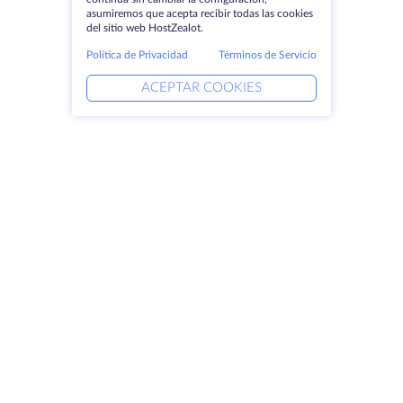
asumiremos que acepta recibir todas las cookies
del sitio web HostZealot.
Política de Privacidad
Términos de Servicio
ACEPTAR COOKIES
Productos
Soluciones
Servidores dedicados
Servicios DevOps
VPS
Ayuda vinculada
Colocación
Keitaro VPS
Dominios
RDP
Espacio de almacenamiento
Certificados SSL
Empresa
Aviso jurídico
Acerca de HostZealot
SLA
Contacto
Política de privacidad
Centros de datos
Declaración de confidencialidad