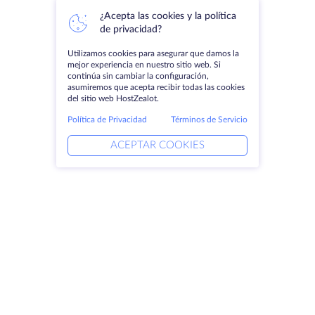
¿Acepta las cookies y la política
de privacidad?
Utilizamos cookies para asegurar que damos la
mejor experiencia en nuestro sitio web. Si
continúa sin cambiar la configuración,
asumiremos que acepta recibir todas las cookies
del sitio web HostZealot.
Política de Privacidad
Términos de Servicio
ACEPTAR COOKIES
Productos
Soluciones
Servidores dedicados
Servicios DevOps
VPS
Ayuda vinculada
Colocación
Keitaro VPS
Dominios
RDP