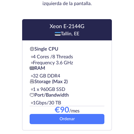
izquierda de la pantalla.
Xeon E-2144G
Tallin, EE
Single CPU
4 Cores /8 Threads
Frequency 3.6 GHz
RAM
32 GB DDR4
Storage (Max 2)
1 х 960GB SSD
Port/Bandwidth
1Gbps/30 TB
€
90
/mes
Ordenar