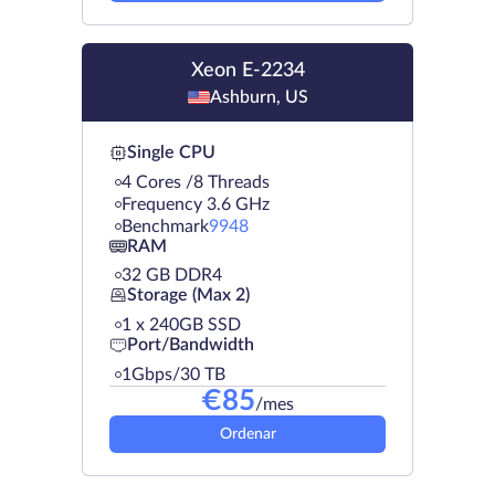
Xeon E-2234
Ashburn, US
Single CPU
4 Cores /8 Threads
Frequency 3.6 GHz
Benchmark
9948
RAM
32 GB DDR4
Storage (Max 2)
1 х 240GB SSD
Port/Bandwidth
1Gbps/30 TB
€
85
/mes
Ordenar