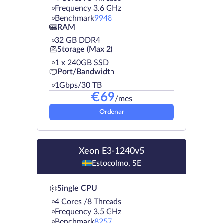
Frequency 3.6 GHz
Benchmark
9948
RAM
32 GB DDR4
Storage (Max 2)
1 х 240GB SSD
Port/Bandwidth
1Gbps/30 TB
€
69
/mes
Ordenar
Xeon E3-1240v5
Estocolmo, SE
Single CPU
4 Cores /8 Threads
Frequency 3.5 GHz
Benchmark
8257