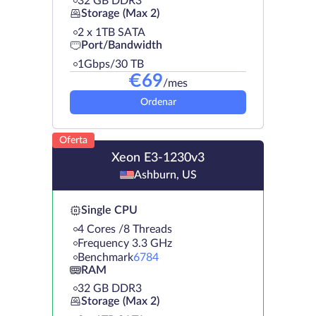
32 GB DDR3
Storage (Max 2)
2 х 1TB SATA
Port/Bandwidth
1Gbps/30 TB
€
69
/mes
Ordenar
Oferta
Xeon E3-1230v3
Ashburn, US
Single CPU
4 Cores /8 Threads
Frequency 3.3 GHz
Benchmark
6784
RAM
32 GB DDR3
Storage (Max 2)