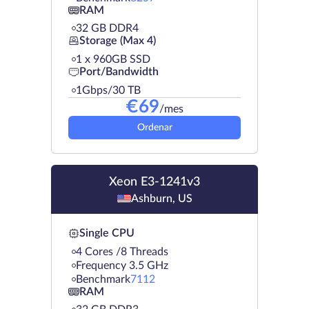
RAM
32 GB DDR4
Storage (Max 4)
1 х 960GB SSD
Port/Bandwidth
1Gbps/30 TB
€
69
/mes
Ordenar
Xeon E3-1241v3
Ashburn, US
Single CPU
4 Cores /8 Threads
Frequency 3.5 GHz
Benchmark
7112
RAM