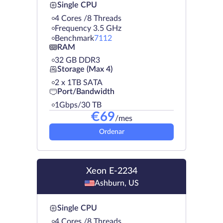
Single CPU
4 Cores /8 Threads
Frequency 3.5 GHz
Benchmark
7112
RAM
32 GB DDR3
Storage (Max 4)
2 х 1TB SATA
Port/Bandwidth
1Gbps/30 TB
€
69
/mes
Ordenar
Xeon E-2234
Ashburn, US
Single CPU
4 Cores /8 Threads