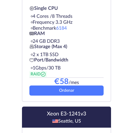
Single CPU
4 Cores /8 Threads
Frequency 3.3 GHz
Benchmark
6184
RAM
24 GB DDR3
Storage (Max 4)
2 х 1TB SSD
Port/Bandwidth
1Gbps/30 TB
RAID
€
58
/mes
Ordenar
Xeon E3-1241v3
Seattle, US