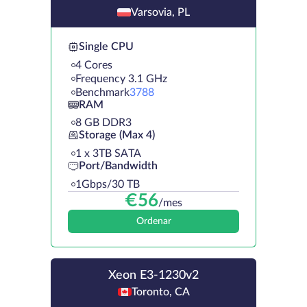
Varsovia, PL
Single CPU
4 Cores
Frequency 3.1 GHz
Benchmark
3788
RAM
8 GB DDR3
Storage (Max 4)
1 х 3TB SATA
Port/Bandwidth
1Gbps/30 TB
€
56
/mes
Ordenar
Xeon E3-1230v2
Toronto, CA