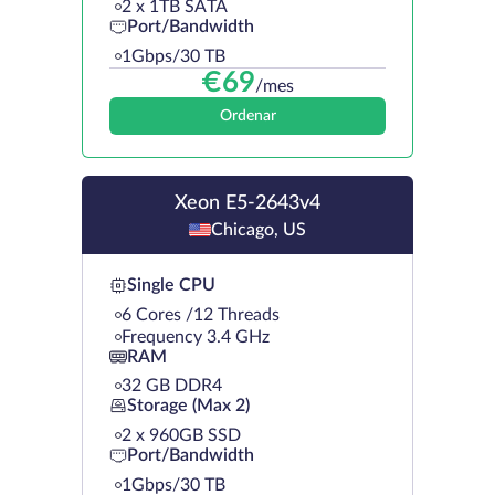
2 х 1TB SATA
Port/Bandwidth
1Gbps/30 TB
€
69
/mes
Ordenar
Xeon E5-2643v4
Chicago, US
Single CPU
6 Cores /12 Threads
Frequency 3.4 GHz
RAM
32 GB DDR4
Storage (Max 2)
2 х 960GB SSD
Port/Bandwidth
1Gbps/30 TB