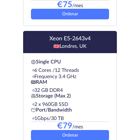
€
75
/mes
Ordenar
Xeon E5-2643v4
Londres, UK
Single CPU
6 Cores /12 Threads
Frequency 3.4 GHz
RAM
32 GB DDR4
Storage (Max 2)
2 х 960GB SSD
Port/Bandwidth
1Gbps/30 TB
€
79
/mes
Ordenar