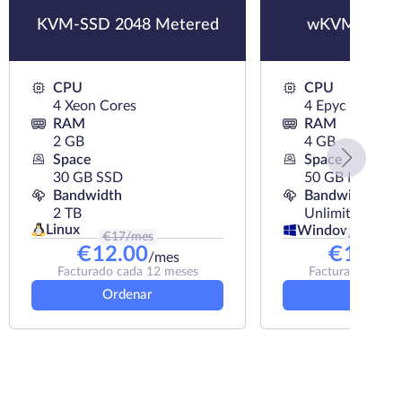
KVM-SSD 2048 Metered
wKVM-NVMe
CPU
CPU
4 Xeon Cores
4 Epyc Cores
RAM
RAM
2 GB
4 GB
Space
Space
30 GB SSD
50 GB NVMe
Bandwidth
Bandwidth
2 TB
Unlimited
Linux
Windows
€
17
/mes
€
18.1
/m
€
12.00
€
16.29
/mes
Facturado cada 12 meses
Facturado cada 
Ordenar
Ordena