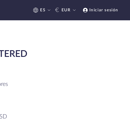
€
ES
EUR
Iniciar sesión
TERED
res
SSD