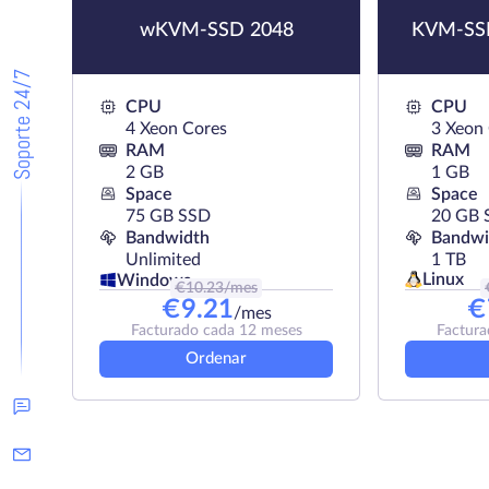
wKVM-SSD 2048
KVM-SSD
Soporte 24/7
CPU
CPU
4 Xeon Cores
3 Xeon
RAM
RAM
2 GB
1 GB
Space
Space
75 GB SSD
20 GB 
Bandwidth
Bandwi
Unlimited
1 TB
Linux
Windows
€
10.23
/mes
€
9.21
€
/mes
Facturado cada 12 meses
Factura
Ordenar