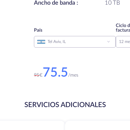
Ancho de banda :
10 TB
Ciclo 
País
factur
Tel Aviv, IL
12 me
75.5
95
€
/
mes
SERVICIOS ADICIONALES