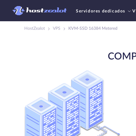
Servidores dedicados
V
HostZealot
VPS
KVM-SSD 16384 Metered
COMP