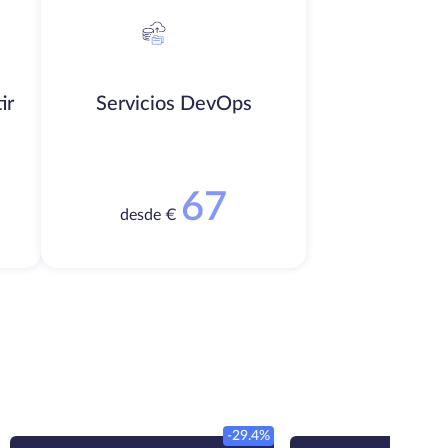
ir
Servicios DevOps
67
desde €
-29.4%