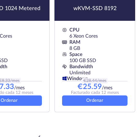
 1024 Metered
wKVM-SSD 8192
CPU
 Cores
6 Xeon Cores
RAM
8 GB
Space
SSD
100 GB SSD
dth
Bandwidth
Unlimited
Windows
€
8.33
/mes
€
28.44
/mes
7.33
€
25.59
/mes
/mes
do cada 12 meses
Facturado cada 12 meses
Ordenar
Ordenar