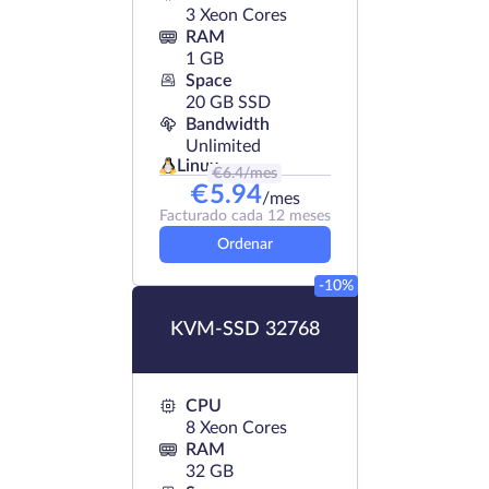
3 Xeon Cores
RAM
1 GB
Space
20 GB SSD
Bandwidth
Unlimited
Linux
€
6.4
/mes
€
5.94
/mes
Facturado cada 12 meses
Ordenar
-10%
KVM-SSD 32768
CPU
8 Xeon Cores
RAM
32 GB