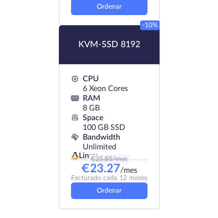
Ordenar
-10%
KVM-SSD 8192
CPU
6 Xeon Cores
RAM
8 GB
Space
100 GB SSD
Bandwidth
Unlimited
Linux
€
25.85
/mes
€
23.27
/mes
Facturado cada 12 meses
Ordenar