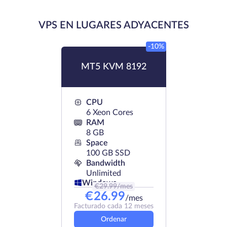
VPS EN LUGARES ADYACENTES
-10%
MT5 KVM 8192
CPU
6 Xeon Cores
RAM
8 GB
Space
100 GB SSD
Bandwidth
Unlimited
Windows
€
29.99
/mes
€
26.99
/mes
Facturado cada 12 meses
Ordenar