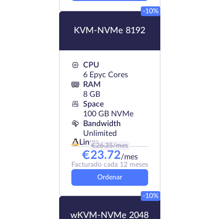
-10%
KVM-NVMe 8192
CPU
6 Epyc Cores
RAM
8 GB
Space
100 GB NVMe
Bandwidth
Unlimited
Linux
€
26.35
/mes
€
23.72
/mes
Facturado cada 12 meses
Ordenar
-10%
wKVM-NVMe 2048