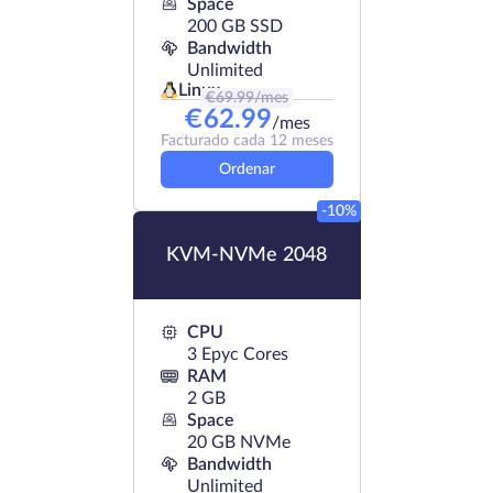
Space
200 GB SSD
Bandwidth
Unlimited
Linux
€
69.99
/mes
€
62.99
/mes
Facturado cada 12 meses
Ordenar
-10%
KVM-NVMe 2048
CPU
3 Epyc Cores
RAM
2 GB
Space
20 GB NVMe
Bandwidth
Unlimited