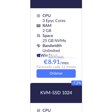
CPU
3 Epyc Cores
RAM
2 GB
Space
25 GB NVMe
Bandwidth
Unlimited
Windows
€
9.9
/mes
€
8.91
/mes
Facturado cada 12 meses
Ordenar
-7.2%
KVM-SSD 1024
CPU