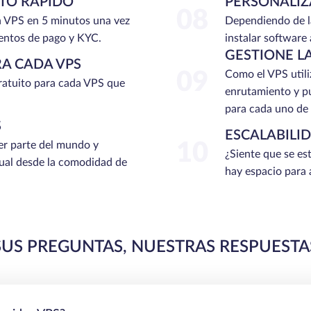
TO RÁPIDO
PERSONALIZ
08
n VPS en 5 minutos una vez
Dependiendo de l
entos de pago y KYC.
instalar software 
GESTIONE LA
RA CADA VPS
09
Como el VPS utiliz
atuito para cada VPS que
enrutamiento y pu
para cada uno de s
S
ESCALABILI
r parte del mundo y
10
¿Siente que se es
tual desde la comodidad de
hay espacio para 
SUS PREGUNTAS, NUESTRAS RESPUESTA