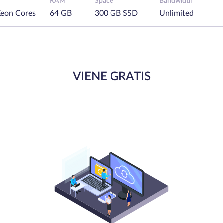
RAM
Space
Bandwidth
Xeon Cores
64 GB
300 GB SSD
Unlimited
VIENE GRATIS