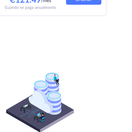
€
121.49
/mes
Cuando se paga anualmente