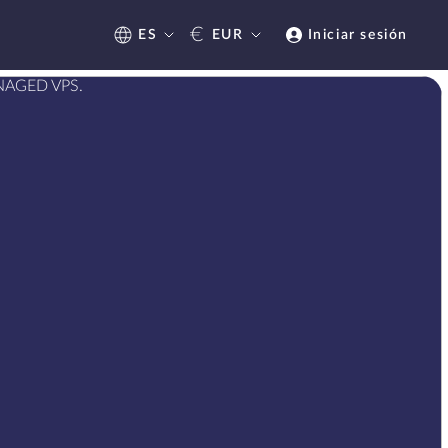
€
ES
EUR
Iniciar sesión