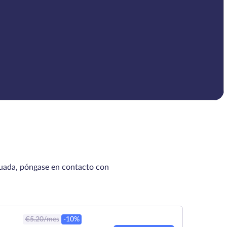
cuada, póngase en contacto con
€
5.20
/mes
-10%