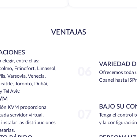
VENTAJAS
ACIONES
legir, entre ellas:
VARIEDAD D
olmo, Fráncfort, Limassol,
06
Ofrecemos toda u
flis, Varsovia, Venecia,
Cpanel hasta ISP
eattle, Toronto, Dubái,
 Tel Aviv.
KVM
BAJO SU CO
ación KVM proporciona
07
ada servidor virtual,
Tenga el control 
instalar las distribuciones
y la configuración
sarias.