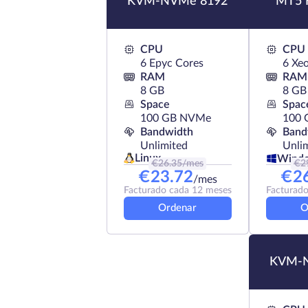
KVM-NVMe 8192
MT5 
CPU
CPU
6 Epyc Cores
6 Xe
RAM
RAM
8 GB
8 GB
Space
Spac
100 GB NVMe
100 
Bandwidth
Band
Unlimited
Unli
Linux
Wind
€
26.35
/mes
€
2
€
23.72
€
2
/mes
Facturado cada 12 meses
Facturado
Ordenar
O
KVM-