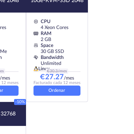
e 2048
10Ge-KVM-SSD 2048
CPU
res
4 Xeon Cores
RAM
2 GB
Space
VMe
30 GB SSD
h
Bandwidth
Unlimited
Linux
es
€
30.3
/mes
€
27.27
/mes
/mes
a 12 meses
Facturado cada 12 meses
ar
Ordenar
-10%
32768