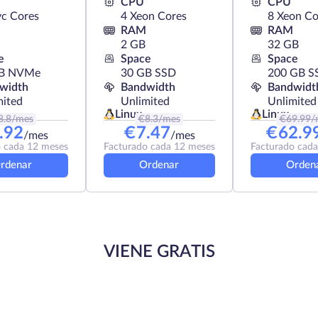
CPU
CPU
yc Cores
4 Xeon Cores
8 Xeon Co
RAM
RAM
2 GB
32 GB
e
Space
Space
GB NVMe
30 GB SSD
200 GB S
width
Bandwidth
Bandwidt
mited
Unlimited
Unlimited
Linux
Linux
8.8
/mes
€
8.3
/mes
€
69.99
/
.92
€
7.47
€
62.9
/mes
/mes
 cada 12 meses
Facturado cada 12 meses
Facturado cad
rdenar
Ordenar
Orden
VIENE GRATIS