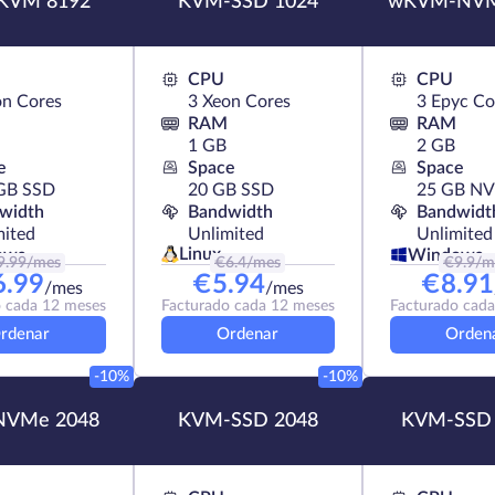
KVM 8192
KVM-SSD 1024
wKVM-NVM
CPU
CPU
on Cores
3 Xeon Cores
3 Epyc Co
RAM
RAM
1 GB
2 GB
e
Space
Space
GB SSD
20 GB SSD
25 GB N
width
Bandwidth
Bandwidt
mited
Unlimited
Unlimited
Linux
ows
Windows
9.99
/mes
€
6.4
/mes
€
9.9
/m
6.99
€
5.94
€
8.91
/mes
/mes
 cada 12 meses
Facturado cada 12 meses
Facturado cad
rdenar
Ordenar
Orden
-10%
-10%
NVMe 2048
KVM-SSD 2048
KVM-SSD 