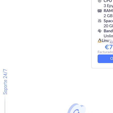
CPU
3 Ep
RAM
2 GB
Spac
20 
Band
Unli
Linux
€
€
7
Facturado
O
Soporte 24/7