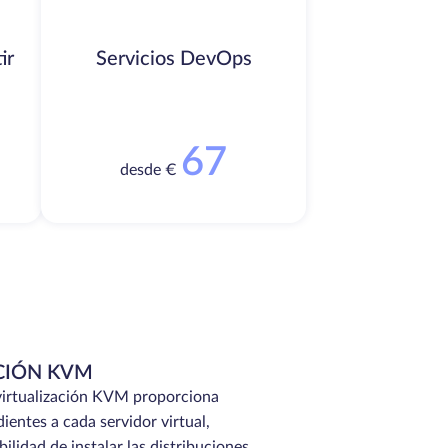
ir
Servicios DevOps
67
desde €
CIÓN KVM
 virtualización KVM proporciona
ientes a cada servidor virtual,
ilidad de instalar las distribuciones