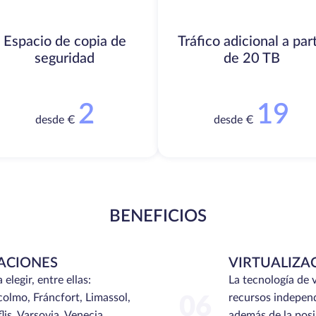
Espacio de copia de
Tráfico adicional a part
seguridad
de 20 TB
2
19
desde €
desde €
BENEFICIOS
ACIONES
VIRTUALIZA
legir, entre ellas:
La tecnología de
olmo, Fráncfort, Limassol,
recursos independ
06
flis, Varsovia, Venecia,
además de la posib