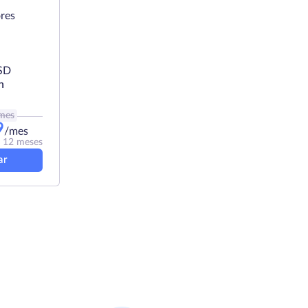
res
SD
h
mes
9
/mes
a 12 meses
ar