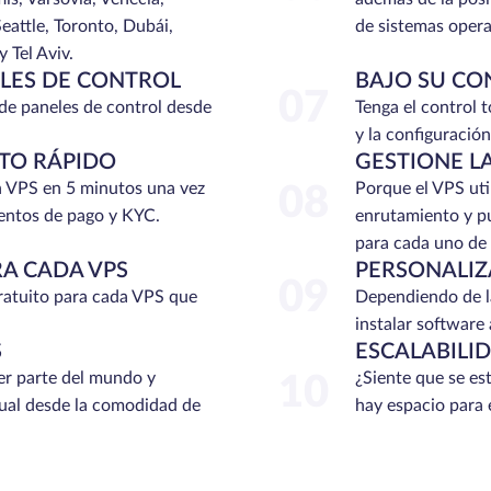
eattle, Toronto, Dubái,
de sistemas opera
 Tel Aviv.
LES DE CONTROL
BAJO SU CO
07
e paneles de control desde
Tenga el control 
y la configuración
TO RÁPIDO
GESTIONE LA
n VPS en 5 minutos una vez
Porque el VPS util
08
entos de pago y KYC.
enrutamiento y pu
para cada uno de s
RA CADA VPS
PERSONALIZ
09
atuito para cada VPS que
Dependiendo de l
instalar software 
S
ESCALABILI
r parte del mundo y
¿Siente que se es
10
tual desde la comodidad de
hay espacio para 