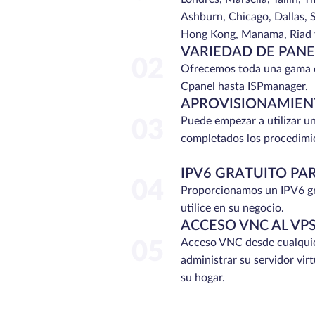
Ashburn, Chicago, Dallas, S
Hong Kong, Manama, Riad y
VARIEDAD DE PANE
02
Ofrecemos toda una gama d
Cpanel hasta ISPmanager.
APROVISIONAMIEN
Puede empezar a utilizar u
03
completados los procedimi
IPV6 GRATUITO PA
04
Proporcionamos un IPV6 gr
utilice en su negocio.
ACCESO VNC AL VP
Acceso VNC desde cualquie
05
administrar su servidor vir
su hogar.