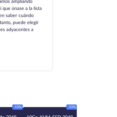
tamos ampliando
 que únase a la lista
 en saber cuándo
tanto, puede elegir
nes adyacentes a
-10%
-10%