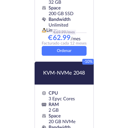
32 GB
Space
200 GB SSD
Bandwidth
Unlimited
Linux
€
69.99
/mes
€
62.99
/mes
Facturado cada 12 meses
Ordenar
-10%
KVM-NVMe 2048
CPU
3 Epyc Cores
RAM
2 GB
Space
20 GB NVMe
Bandwidth