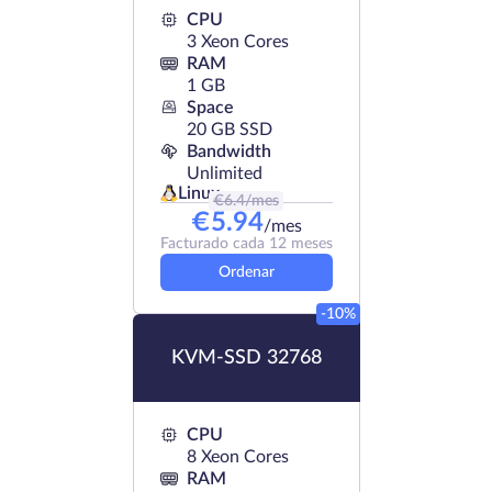
CPU
3 Xeon Cores
RAM
1 GB
Space
20 GB SSD
Bandwidth
Unlimited
Linux
€
6.4
/mes
€
5.94
/mes
Facturado cada 12 meses
Ordenar
-10%
KVM-SSD 32768
CPU
8 Xeon Cores
RAM