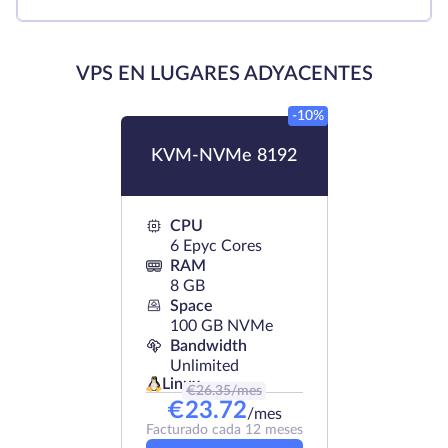
VPS EN LUGARES ADYACENTES
-10%
KVM-NVMe 8192
CPU
6 Epyc Cores
RAM
8 GB
Space
100 GB NVMe
Bandwidth
Unlimited
Linux
€
26.35
/mes
€
23.72
/mes
Facturado cada 12 meses