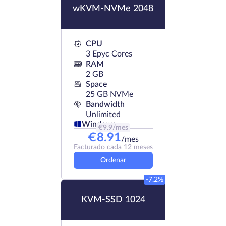
wKVM-NVMe 2048
CPU
3 Epyc Cores
RAM
2 GB
Space
25 GB NVMe
Bandwidth
Unlimited
Windows
€
9.9
/mes
€
8.91
/mes
Facturado cada 12 meses
Ordenar
-7.2%
KVM-SSD 1024