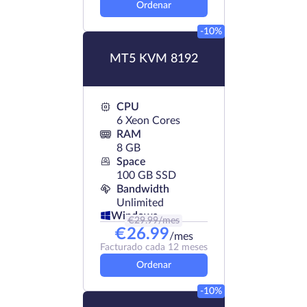
Ordenar
-10%
MT5 KVM 8192
CPU
6 Xeon Cores
RAM
8 GB
Space
100 GB SSD
Bandwidth
Unlimited
Windows
€
29.99
/mes
€
26.99
/mes
Facturado cada 12 meses
Ordenar
-10%