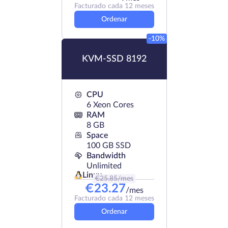
Facturado cada 12 meses
Ordenar
-10%
KVM-SSD 8192
CPU
6 Xeon Cores
RAM
8 GB
Space
100 GB SSD
Bandwidth
Unlimited
Linux
€
25.85
/mes
€
23.27
/mes
Facturado cada 12 meses
Ordenar