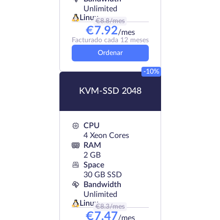
Unlimited
Linux
€
8.8
/mes
€
7.92
/mes
Facturado cada 12 meses
Ordenar
-10%
KVM-SSD 2048
CPU
4 Xeon Cores
RAM
2 GB
Space
30 GB SSD
Bandwidth
Unlimited
Linux
€
8.3
/mes
€
7.47
/mes