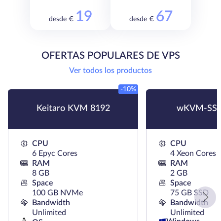
19
67
desde €
desde €
OFERTAS POPULARES DE VPS
Ver todos los productos
-10%
Keitaro KVM 8192
wKVM-SSD
CPU
CPU
6 Epyc Cores
4 Xeon Cores
RAM
RAM
8 GB
2 GB
Space
Space
100 GB NVMe
75 GB SSD
Bandwidth
Bandwidth
Unlimited
Unlimited