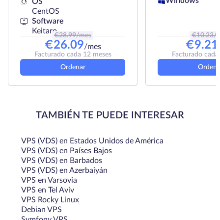
Windows
OS
CentOS
Software
Keitaro
€
28.99
/mes
€
10.23
/
€
26.09
€
9.21
/mes
Facturado cada 12 meses
Facturado cada
Ordenar
Ordena
TAMBIÉN TE PUEDE INTERESAR
VPS (VDS) en Estados Unidos de América
VPS (VDS) en Países Bajos
VPS (VDS) en Barbados
VPS (VDS) en Azerbaiyán
VPS en Varsovia
VPS en Tel Aviv
VPS Rocky Linux
Debian VPS
Symfony VPS