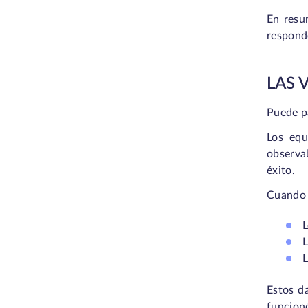
En resum
responde
LAS 
Puede pa
Los equ
observab
éxito.
Cuando 
L
L
L
Estos da
funcionó