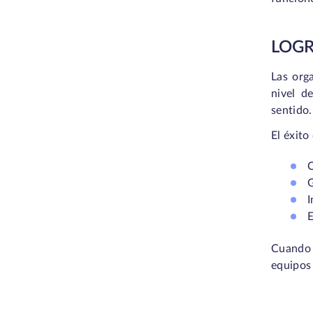
LOGR
Las org
nivel d
sentido.
El éxito
C
G
I
E
Cuando 
equipos 