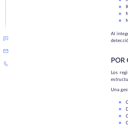
M
R
M
M
Al integ
detecció
POR 
Los reg
estructu
Una gest
C
D
C
C