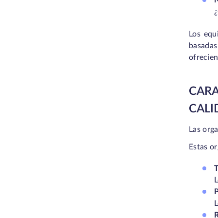
N
¿
Los equ
basadas
ofrecien
CAR
CALI
Las orga
Estas o
T
L
P
L
R