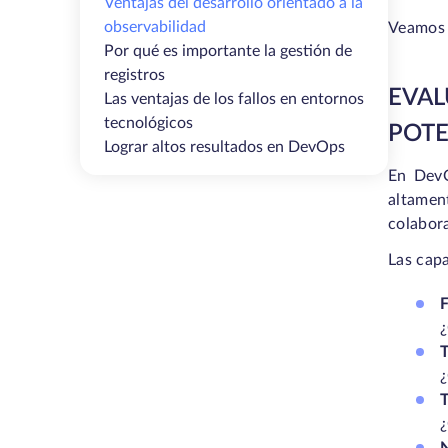
Ventajas del desarrollo orientado a la
observabilidad
Veamos 
Por qué es importante la gestión de
registros
EVA
Las ventajas de los fallos en entornos
tecnológicos
POTE
Lograr altos resultados en DevOps
En DevO
altamen
colabora
Las cap
F
¿
T
¿
T
¿