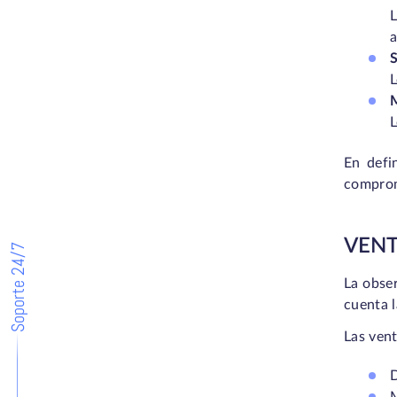
L
a
S
L
M
L
En defi
comprom
VENT
Soporte 24/7
La obser
cuenta l
Las vent
D