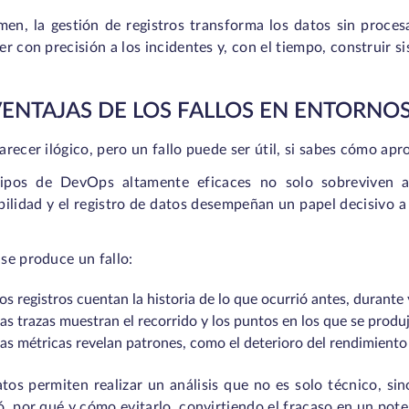
en, la gestión de registros transforma los datos sin proces
r con precisión a los incidentes y, con el tiempo, construir s
VENTAJAS DE LOS FALLOS EN ENTORNO
recer ilógico, pero un fallo puede ser útil, si sabes cómo apr
ipos de DevOps altamente eficaces no solo sobreviven a l
ilidad y el registro de datos desempeñan un papel decisivo a l
se produce un fallo:
os registros cuentan la historia
de lo que ocurrió antes, durante
as trazas muestran el recorrido y los puntos en los que se produj
as métricas revelan patrones, como el deterioro del rendimiento 
tos permiten realizar un análisis que no es solo técnico, s
, por qué y cómo evitarlo, convirtiendo el fracaso en un pote