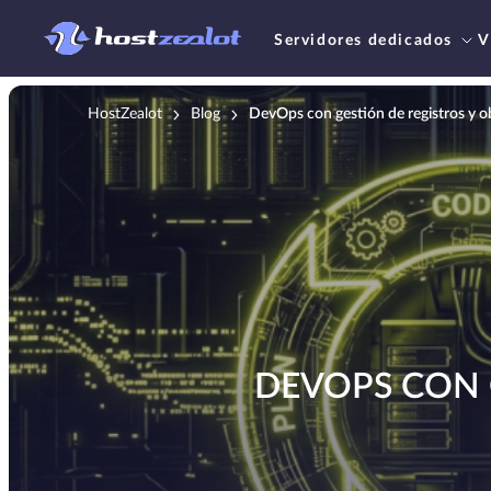
Servidores dedicados
V
HostZealot
Blog
DevOps con gestión de registros y o
DEVOPS CON 