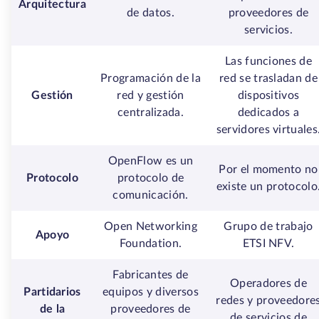
Arquitectura
de datos.
proveedores de
servicios.
Las funciones de
Programación de la
red se trasladan de
Gestión
red y gestión
dispositivos
centralizada.
dedicados a
servidores virtuales
OpenFlow es un
Por el momento no
Protocolo
protocolo de
existe un protocolo
comunicación.
Open Networking
Grupo de trabajo
Apoyo
Foundation.
ETSI NFV.
Fabricantes de
Operadores de
Partidarios
equipos y diversos
redes y proveedore
de la
proveedores de
de servicios de