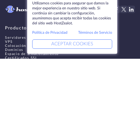
Utilizamos cookies para asegurar que damos la
mejor experiencia en nuestro sitio web. Si
continúa sin cambiar la configuración,
asumiremos que acepta recibir todas las cookies
del sitio web HostZealot.
Productos
Soluciones
Política de Privacidad
Términos de Servicio
Servidores dedicados
Servicios DevOps
VPS
Ayuda vinculada
ACEPTAR COOKIES
Colocación
Keitaro VPS
Dominios
RDP
Espacio de almacenamiento
Certificados SSL
Empresa
Aviso jurídico
Acerca de HostZealot
SLA
Contacto
Política de privacidad
Centros de datos
Declaración de confidencialidad
Looking Glass
Condiciones del servicio
Base de conocimientos
Programa de afiliados
4.9
Mapa del sitio
300+
RESEÑAS