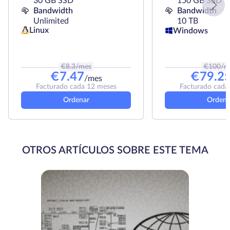
30 GB SSD
150 GB SSD
Bandwidth
Bandwidth
Unlimited
10 TB
Linux
Windows
€
8.3
/mes
€
100
/m
€
7.47
€
79.2
/mes
Facturado cada 12 meses
Facturado cada
Ordenar
Ordena
OTROS ARTÍCULOS SOBRE ESTE TEMA