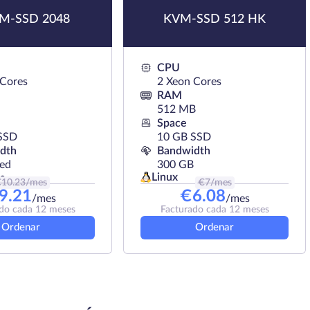
M-SSD 2048
KVM-SSD 512 HK
CPU
 Cores
2 Xeon Cores
RAM
512 MB
Space
SSD
10 GB SSD
dth
Bandwidth
ted
300 GB
Linux
s
€
10.23
/mes
€
7
/mes
9.21
€
6.08
/mes
/mes
do cada 12 meses
Facturado cada 12 meses
Ordenar
Ordenar