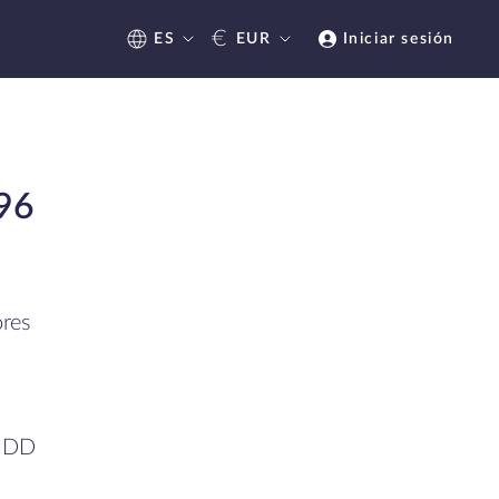
€
ES
EUR
Iniciar sesión
96
res
HDD