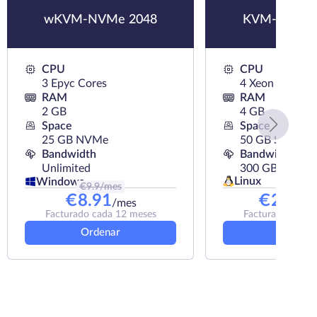
wKVM-NVMe 2048
KVM-SSD 4
CPU
CPU
3 Epyc Cores
4 Xeon Cores
RAM
RAM
2 GB
4 GB
Space
Space
25 GB NVMe
50 GB SSD
Bandwidth
Bandwidth
Unlimited
300 GB
Linux
Windows
€
9.9
/mes
€
33
/me
€
8.91
€
25.67
/mes
Facturado cada 12 meses
Facturado cada 
Ordenar
Ordena