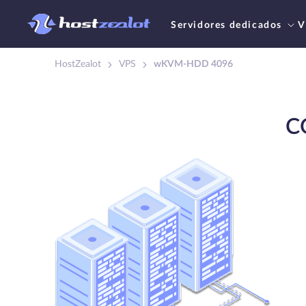
Servidores dedicados
V
HostZealot
VPS
wKVM-HDD 4096
C