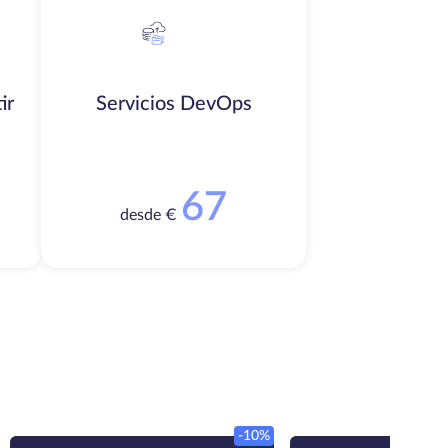
ir
Servicios DevOps
67
desde €
-10%