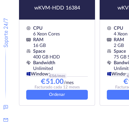
wKVM-HDD 16384
wKV
Soporte 24/7
CPU
CPU
6 Xeon Cores
4 Xeon
RAM
RAM
16 GB
2 GB
Space
Space
400 GB HDD
75 GB 
Bandwidth
Bandwi
Unlimited
Unlimi
Windows
Window
€
56
/mes
€
51.00
€
/mes
Facturado cada 12 meses
Factura
Ordenar