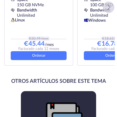
150 GB NVMe
100 GB SSD
Bandwidth
Bandwidth
Unlimited
Unlimited
Linux
Windows
€
50.49
/mes
€
18.65
/
€
45.44
€
16.7
/mes
Facturado cada 12 meses
Facturado cada
Ordenar
Ordena
OTROS ARTÍCULOS SOBRE ESTE TEMA