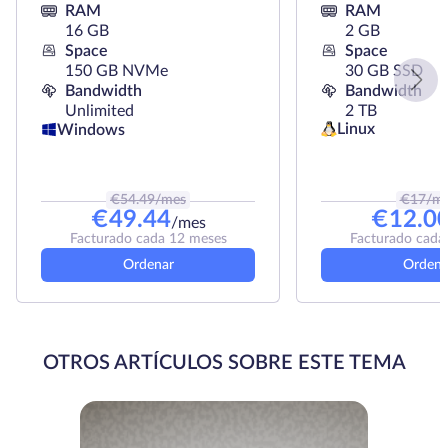
RAM
RAM
16 GB
2 GB
Space
Space
150 GB NVMe
30 GB SSD
Bandwidth
Bandwidth
Unlimited
2 TB
Linux
Windows
€
54.49
/mes
€
17
/m
€
49.44
€
12.0
/mes
Facturado cada 12 meses
Facturado cada
Ordenar
Ordena
OTROS ARTÍCULOS SOBRE ESTE TEMA