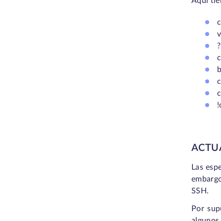
Aquí tie
c
v
c
c
c
!
ACTUA
Las espe
embargo
SSH.
Por sup
algunos