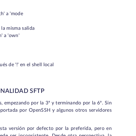
th' a 'mode
 y obtendrá la misma salida
'path' a 'own'
 de '!' en el shell local
ONALIDAD SFTP
s, empezando por la 3ª y terminando por la 6ª. Sin
 soportada por OpenSSH y algunos otros servidores
ta versión por defecto por la preferida, pero en
de ser inconsistente. Desde otra perspectiva, la