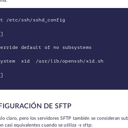
ema:
at /etc/ssh/sshd_config
.]
verride default of no subsystems
system xid /usr/lib/openssh/xid.sh
.]
IGURACIÓN DE SFTP
lo claro, pero los servidores SFTP también se consideran sub
on casi equivalentes cuando se utiliza -s sftp: