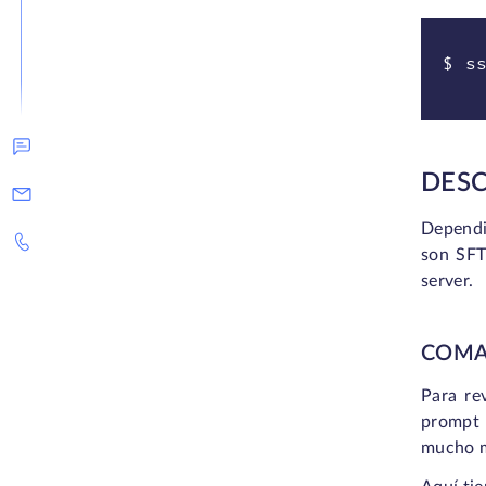
$ s
DESC
Dependi
son SFT
server.
COMA
Para re
prompt 
mucho 