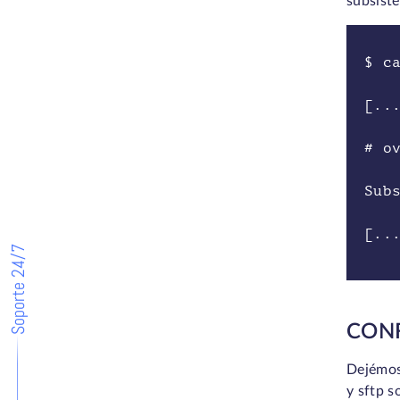
subsist
$ c
[..
# o
Sub
[..
Soporte 24/7
CONF
Dejémos
y sftp s