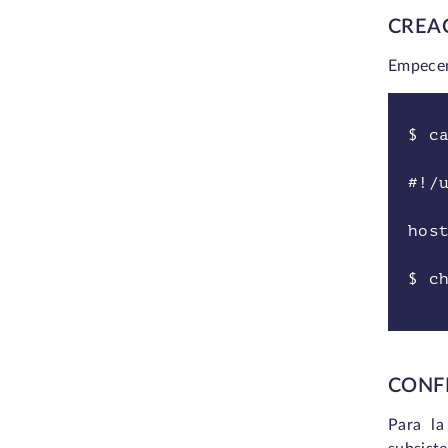
CREA
Empecem
$ c
#!/
hos
$ c
CONF
Para la