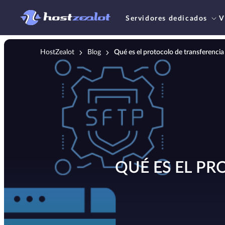
Servidores dedicados
V
HostZealot
Blog
Qué es el protocolo de transferenci
QUÉ ES EL P