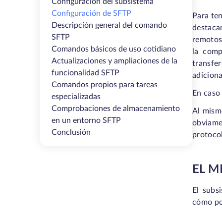
Configuración del subsistema
Configuración de SFTP
Para ten
Descripción general del comando
destacan
SFTP
remotos 
Comandos básicos de uso cotidiano
la comp
Actualizaciones y ampliaciones de la
transfe
funcionalidad SFTP
adicion
Comandos propios para tareas
En caso 
especializadas
Comprobaciones de almacenamiento
Al mism
en un entorno SFTP
obviame
Conclusión
protocol
EL M
El subs
cómo po