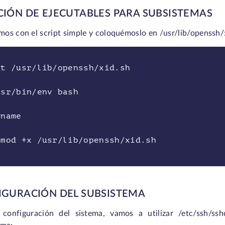
CIÓN DE EJECUTABLES PARA SUBSISTEMAS
os con el script simple y coloquémoslo en /usr/lib/openssh/
at /usr/lib/openssh/xid.sh
usr/bin/env bash
tname
hmod +x /usr/lib/openssh/xid.sh
IGURACIÓN DEL SUBSISTEMA
 configuración del sistema, vamos a utilizar /etc/ssh/s