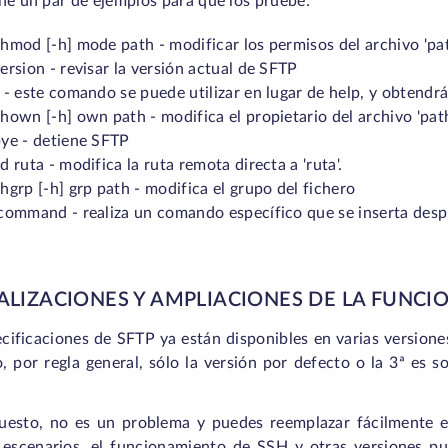
ne un par de ejemplos para que los pruebe:
hmod [-h] mode path - modificar los permisos del archivo 'pa
ersion - revisar la versión actual de SFTP
? - este comando se puede utilizar en lugar de help,
hown [-h] own path - modifica el propietario del archivo 
bye - detiene SFTP
d ruta - modifica la ruta remota directa a 'ruta'.
hgrp [-h] grp path - modifica el grupo del fichero
command - realiza un comando específico que se inserta después
LIZACIONES Y AMPLIACIONES DE LA FUNCI
cificaciones de SFTP ya están disponibles en varias versione
, por regla general, sólo la versión por defecto o la 3ª es
uesto, no es un problema y puedes reemplazar fácilmente es
 escenarios, el funcionamiento de SSH y otras versiones pue