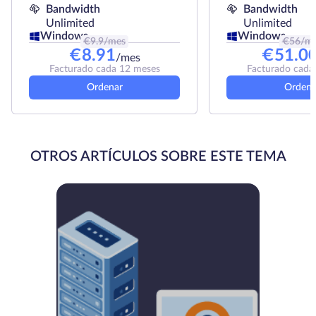
Bandwidth
Bandwidth
Unlimited
Unlimited
Windows
Windows
€
9.9
/mes
€
56
/m
€
8.91
€
51.0
/mes
Facturado cada 12 meses
Facturado cada
Ordenar
Ordena
OTROS ARTÍCULOS SOBRE ESTE TEMA