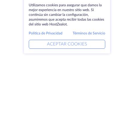
Utilizamos cookies para asegurar que damos la
mejor experiencia en nuestro sitio web. Si
continúa sin cambiar la configuración,
asumiremos que acepta recibir todas las cookies
del sitio web HostZealot.
Política de Privacidad
Términos de Servicio
ACEPTAR COOKIES
Productos
Soluciones
Servidores dedicados
Servicios DevOps
VPS
Ayuda vinculada
Colocación
Keitaro VPS
Dominios
RDP
Espacio de almacenamiento
Certificados SSL
Empresa
Aviso jurídico