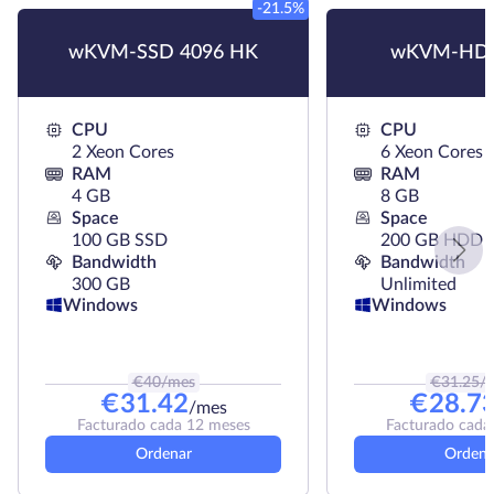
-21.5%
wKVM-SSD 4096 HK
wKVM-HDD
CPU
CPU
2 Xeon Cores
6 Xeon Cores
RAM
RAM
4 GB
8 GB
Space
Space
100 GB SSD
200 GB HDD
Bandwidth
Bandwidth
300 GB
Unlimited
Windows
Windows
€
40
/mes
€
31.25
/
€
31.42
€
28.7
/mes
Facturado cada 12 meses
Facturado cada
Ordenar
Ordena