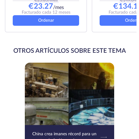
€
25.85
/mes
€
149.04
/
€
23.27
€
134.1
/mes
Facturado cada 12 meses
Facturado cada
Ordenar
Ordena
OTROS ARTÍCULOS SOBRE ESTE TEMA
China crea imanes récord para un