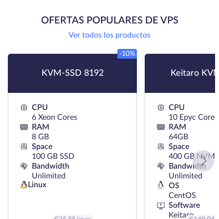
OFERTAS POPULARES DE VPS
Ver todos los productos
-10%
KVM-SSD 8192
Keitaro KV
CPU
CPU
6 Xeon Cores
10 Epyc Cores
RAM
RAM
8 GB
64GB
Space
Space
100 GB SSD
400 GB NVMe
Bandwidth
Bandwidth
Unlimited
Unlimited
Linux
OS
CentOS
Software
Keitaro