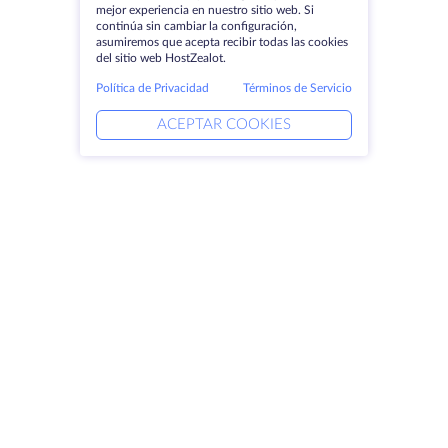
mejor experiencia en nuestro sitio web. Si
continúa sin cambiar la configuración,
asumiremos que acepta recibir todas las cookies
del sitio web HostZealot.
Política de Privacidad
Términos de Servicio
ACEPTAR COOKIES
Productos
Soluciones
Servidores dedicados
Servicios DevOps
VPS
Ayuda vinculada
Colocación
Keitaro VPS
Dominios
RDP
Espacio de almacenamiento
Certificados SSL
Empresa
Aviso jurídico
Acerca de HostZealot
SLA