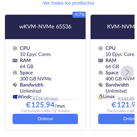
Ver todos los productos
-9.7%
wKVM-NVMe 65536
KVM-NVMe
CPU
CPU
10 Epyc Cores
10 Epyc Cores
RAM
RAM
64 GB
64 GB
Space
Space
300 GB NVMe
400 GB NVMe
Bandwidth
Bandwidth
Unlimited
Unlimited
Linux
Windows
€
139.49
/mes
€
135.49
/
€
125.94
€
121.9
/mes
Facturado cada 12 meses
Facturado cada
Ordenar
Ordena