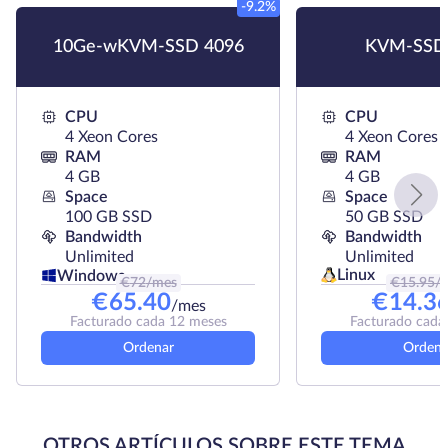
-9.2%
10Ge-wKVM-SSD 4096
KVM-SSD
CPU
CPU
4 Xeon Cores
4 Xeon Cores
RAM
RAM
4 GB
4 GB
Space
Space
100 GB SSD
50 GB SSD
Bandwidth
Bandwidth
Unlimited
Unlimited
Linux
Windows
€
72
/mes
€
15.95
/
€
65.40
€
14.3
/mes
Facturado cada 12 meses
Facturado cada
Ordenar
Ordena
OTROS ARTÍCULOS SOBRE ESTE TEMA