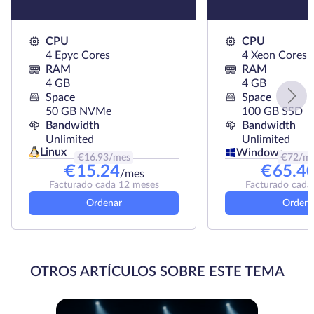
CPU
CPU
4 Epyc Cores
4 Xeon Cores
RAM
RAM
4 GB
4 GB
Space
Space
50 GB NVMe
100 GB SSD
Bandwidth
Bandwidth
Unlimited
Unlimited
Linux
Windows
€
16.93
/mes
€
72
/m
€
15.24
€
65.4
/mes
Facturado cada 12 meses
Facturado cada
Ordenar
Ordena
OTROS ARTÍCULOS SOBRE ESTE TEMA