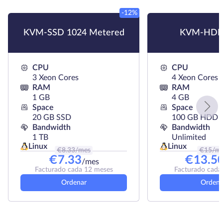
-12%
KVM-SSD 1024 Metered
KVM-HDD
CPU
CPU
3 Xeon Cores
4 Xeon Cores
RAM
RAM
1 GB
4 GB
Space
Space
20 GB SSD
100 GB HDD
Bandwidth
Bandwidth
1 TB
Unlimited
Linux
Linux
€
8.33
/mes
€
15
/m
€
7.33
€
13.5
/mes
Facturado cada 12 meses
Facturado cada
Ordenar
Ordena