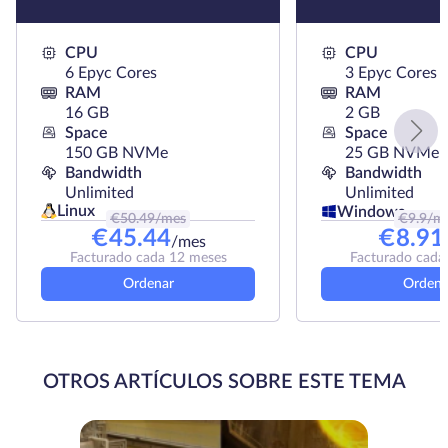
CPU
CPU
6 Epyc Cores
3 Epyc Cores
RAM
RAM
16 GB
2 GB
Space
Space
150 GB NVMe
25 GB NVMe
Bandwidth
Bandwidth
Unlimited
Unlimited
Linux
Windows
€
50.49
/mes
€
9.9
/m
€
45.44
€
8.91
/mes
Facturado cada 12 meses
Facturado cada
Ordenar
Ordena
OTROS ARTÍCULOS SOBRE ESTE TEMA