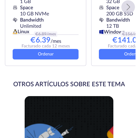
1 GB
32 GB
Space
Space
10 GB NVMe
200 GB SSD
Bandwidth
Bandwidth
Unlimited
12 TB
Linux
Windows
€
6.89
/mes
€
156
/m
€
6.39
€
141.0
/mes
Facturado cada 12 meses
Facturado cada
Ordenar
Ordena
OTROS ARTÍCULOS SOBRE ESTE TEMA