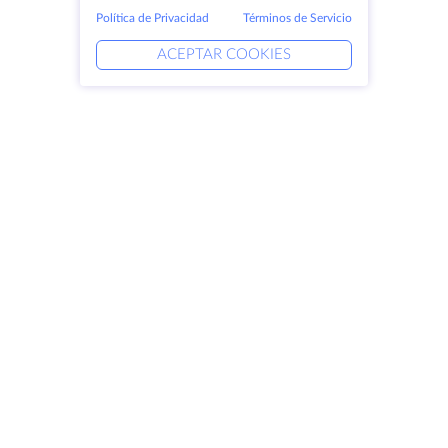
Política de Privacidad
Términos de Servicio
ACEPTAR COOKIES
Productos
Soluciones
Servidores dedicados
Servicios DevOps
VPS
Protección DDoS
Colocación
Ayuda vinculada
Dominios
Keitaro VPS
Espacio de almacenamiento
RDP
Certificados SSL
Empresa
Aviso jurídico
Acerca de HostZealot
SLA
Contacto
Política de privacidad
Centros de datos
Declaración de confidencialidad
Looking Glass
Condiciones del servicio
Base de conocimientos
Programa de afiliados