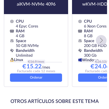
aiKVM-NVMe 4096
wKVM-HDD 
CPU
CPU
4 Epyc Cores
6 Xeon Cores
RAM
RAM
4 GB
8 GB
Space
Space
50 GB NVMe
200 GB HDD
Bandwidth
Bandwidth
Unlimited
300 Gb
Linux
Windows
€
16.9
/mes
€
26.13
/
€
15.22
€
24.0
/mes
Facturado cada 12 meses
Facturado cada
Ordenar
Ordena
OTROS ARTÍCULOS SOBRE ESTE TEMA