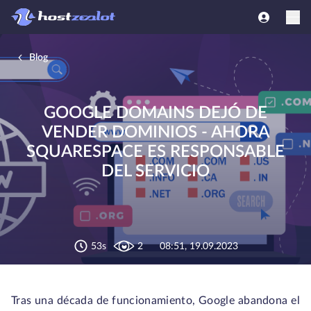
Blog
GOOGLE DOMAINS DEJÓ DE
VENDER DOMINIOS - AHORA
SQUARESPACE ES RESPONSABLE
DEL SERVICIO
53s
2
08:51, 19.09.2023
Tras una década de funcionamiento, Google abandona el