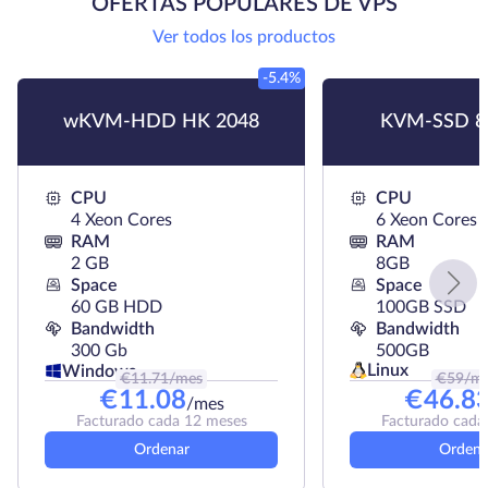
OFERTAS POPULARES DE VPS
Ver todos los productos
-5.4%
wKVM-HDD HK 2048
KVM-SSD 8
CPU
CPU
4 Xeon Cores
6 Xeon Cores
RAM
RAM
2 GB
8GB
Space
Space
60 GB HDD
100GB SSD
Bandwidth
Bandwidth
300 Gb
500GB
Linux
Windows
€
11.71
/mes
€
59
/m
€
11.08
€
46.8
/mes
Facturado cada 12 meses
Facturado cada
Ordenar
Ordena