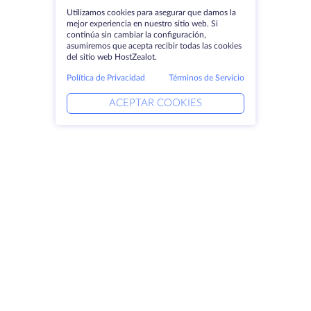
Utilizamos cookies para asegurar que damos la
mejor experiencia en nuestro sitio web. Si
continúa sin cambiar la configuración,
asumiremos que acepta recibir todas las cookies
del sitio web HostZealot.
Política de Privacidad
Términos de Servicio
ACEPTAR COOKIES
Productos
Soluciones
Servidores dedicados
Servicios DevOps
VPS
Ayuda vinculada
Colocación
Keitaro VPS
Dominios
RDP
Espacio de almacenamiento
Certificados SSL
Empresa
Aviso jurídico