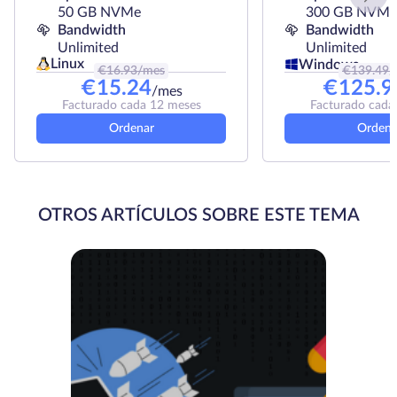
50 GB NVMe
300 GB NVMe
Bandwidth
Bandwidth
Unlimited
Unlimited
Linux
Windows
€
16.93
/mes
€
139.49
/
€
15.24
€
125.9
/mes
Facturado cada 12 meses
Facturado cada
Ordenar
Ordena
OTROS ARTÍCULOS SOBRE ESTE TEMA