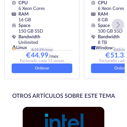
CPU
CPU
6 Xeon Cores
6 Xeon Cores
RAM
RAM
16 GB
8 GB
Space
Space
150 GB SSD
100 GB SSD
Bandwidth
Bandwidth
Unlimited
8 TB
Linux
Windows
€
49.99
/mes
€
65
/m
€
44.99
€
51.3
/mes
Facturado cada 12 meses
Facturado cada
Ordenar
Ordena
OTROS ARTÍCULOS SOBRE ESTE TEMA