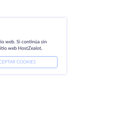
io web. Si continúa sin
sitio web HostZealot.
CEPTAR COOKIES
mpresa
Aviso jurídico
erca de HostZealot
SLA
ontacto
Política de privacidad
ntros de datos
Declaración de
oking Glass
confidencialidad
ase de conocimientos
Condiciones del servicio