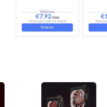
€
8.8
/mes
€
7.92
€
/mes
Facturado cada 12 meses
Factura
Ordenar