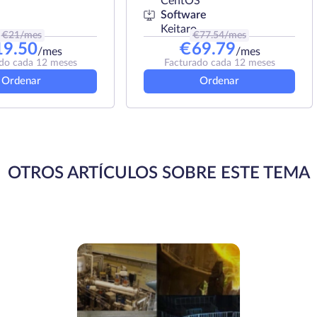
CentOS
Software
Keitaro
€
21
/mes
€
77.54
/mes
19.50
€
69.79
/mes
/mes
do cada 12 meses
Facturado cada 12 meses
Ordenar
Ordenar
OTROS ARTÍCULOS SOBRE ESTE TEMA