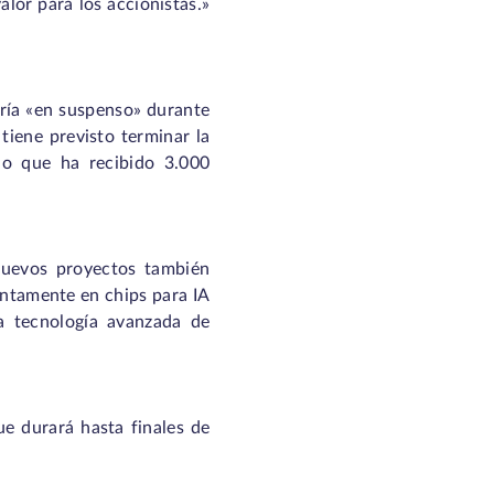
alor para los accionistas.»
dría «en suspenso» durante
tiene previsto terminar la
do que ha recibido 3.000
nuevos proyectos también
untamente en chips para IA
na tecnología avanzada de
ue durará hasta finales de