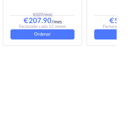
€
237
/mes
€
67
/me
€
207.90
€
52.67
/mes
Facturado cada 12 meses
Facturado cada 
Ordenar
Ordena