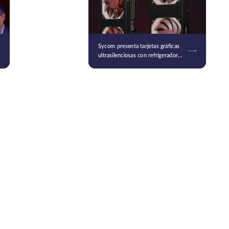
Sycom presenta tarjetas gráficas
ultrasilenciosas con refrigeradores
Noctua: la serie Silent Master
Graphics basada en RTX 50