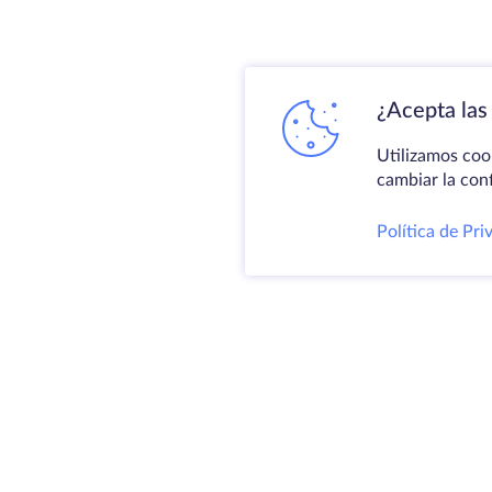
¿Acepta las 
Utilizamos coo
cambiar la con
Política de Pri
Produ
Servid
VPS
Coloc
@ 2009-2026 HostZealot - alquiler de
Domin
servidores dedicados y VPS, registro
Espac
de dominios.