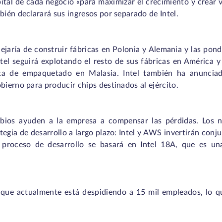
ital de cada negocio «para maximizar el crecimiento y crear v
bién declarará sus ingresos por separado de Intel.
jaría de construir fábricas en Polonia y Alemania y las pon
tel seguirá explotando el resto de sus fábricas en América y 
ta de empaquetado en Malasia. Intel también ha anuncia
bierno para producir chips destinados al ejército.
bios ayuden a la empresa a compensar las pérdidas. Los 
tegia de desarrollo a largo plazo: Intel y AWS invertirán conj
l proceso de desarrollo se basará en Intel 18A, que es u
 que actualmente está despidiendo a 15 mil empleados, lo q