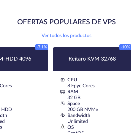
OFERTAS POPULARES DE VPS
Ver todos los productos
-7.1%
-10%
M-HDD 4096
Keitaro KVM 32768
CPU
 Cores
8 Epyc Cores
RAM
32 GB
Space
B HDD
200 GB NVMe
dth
Bandwidth
ted
Unlimited
s
OS