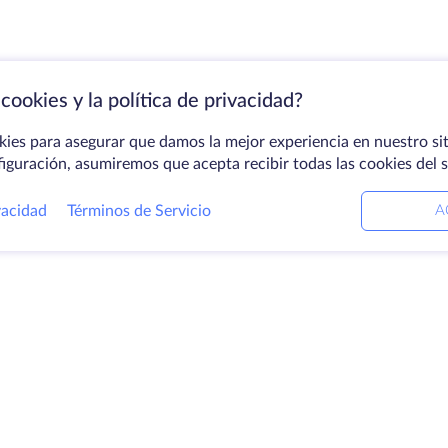
cookies y la política de privacidad?
kies para asegurar que damos la mejor experiencia en nuestro sit
figuración, asumiremos que acepta recibir todas las cookies del 
vacidad
Términos de Servicio
A
ctos
Soluciones
E
ores dedicados
Servicios DevOps
Ac
Ayuda vinculada
C
ación
Keitaro VPS
Ce
ios
RDP
Lo
io de
B