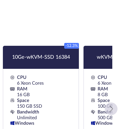
-12.3%
10Ge-wKVM-SSD 16384
wKVM-SSD 8
CPU
CPU
6 Xeon Cores
6 Xeon Cores
RAM
RAM
16 GB
8 GB
Space
Space
150 GB SSD
100 GB SSD
Bandwidth
Bandwidth
Unlimited
500 GB
Windows
Windows