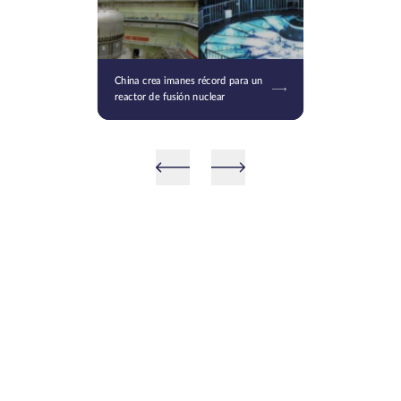
China crea imanes récord para un
reactor de fusión nuclear