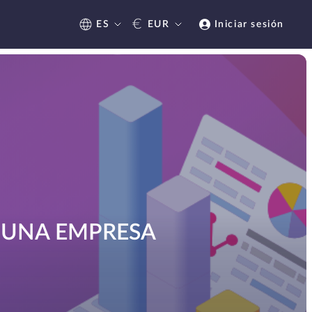
€
ES
EUR
Iniciar sesión
N UNA EMPRESA