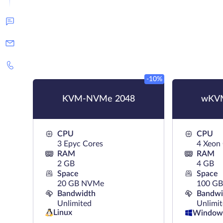
-10%
KVM-NVMe 2048
wKV
CPU
CPU
3 Epyc Cores
4 Xeon
RAM
RAM
2 GB
4 GB
Space
Space
20 GB NVMe
100 G
Bandwidth
Bandwi
Unlimited
Unlimi
Linux
Window