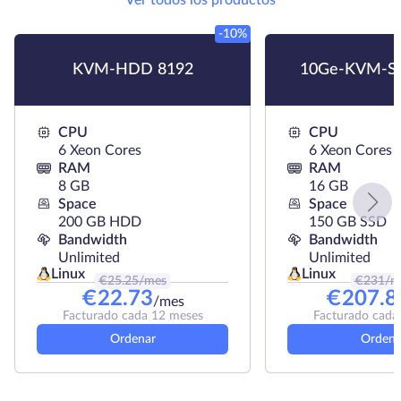
Ver todos los productos
-10%
KVM-HDD 8192
10Ge-KVM-S
CPU
CPU
6 Xeon Cores
6 Xeon Cores
RAM
RAM
8 GB
16 GB
Space
Space
200 GB HDD
150 GB SSD
Bandwidth
Bandwidth
Unlimited
Unlimited
Linux
Linux
€
25.25
/mes
€
231
/m
€
22.73
€
207.8
/mes
Facturado cada 12 meses
Facturado cada
Ordenar
Ordena